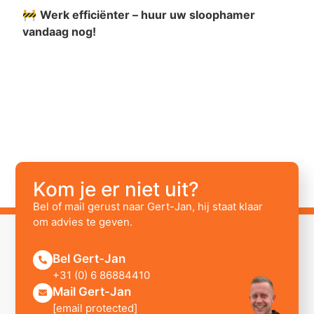
🚧
Werk efficiënter – huur uw sloophamer
vandaag nog!
Kom je er niet uit?
Bel of mail gerust naar Gert-Jan, hij staat klaar
om advies te geven.
Bel Gert-Jan
+31 (0) 6 86884410
Mail Gert-Jan
[email protected]