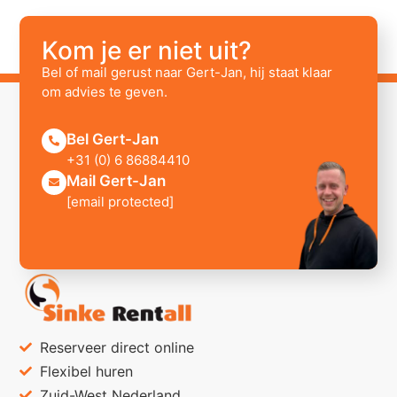
Kom je er niet uit?
Bel of mail gerust naar Gert-Jan, hij staat klaar
om advies te geven.
Bel Gert-Jan
+31 (0) 6 86884410
Mail Gert-Jan
[email protected]
Reserveer direct online
Flexibel huren
Zuid-West Nederland