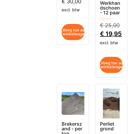
€
30,00
Werkhan
dschoen
excl. btw
- 12 paar
€
25,00
Voeg toe aan
€
19,95
winkelwagen
excl. btw
Voeg toe aan
winkelwagen
Brekersz
Perliet
and - per
grond
ton