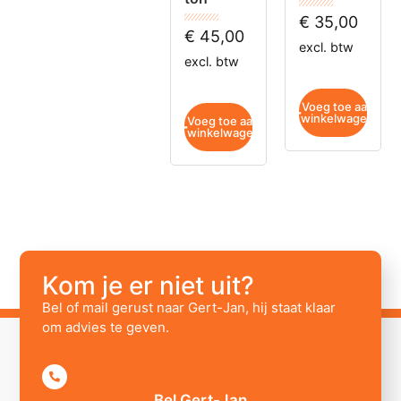
€
35,00
€
45,00
excl. btw
excl. btw
Voeg toe aan
winkelwagen
Voeg toe aan
winkelwagen
Kom je er niet uit?
Bel of mail gerust naar Gert-Jan, hij staat klaar
om advies te geven.
Bel Gert-Jan