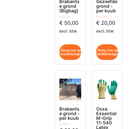
Brabants
Gezeefde
e grond
grond -
(Bigbag)
per kuub
€
50,00
€
20,00
excl. btw
excl. btw
Voeg toe aan
Voeg toe aan
winkelwagen
winkelwagen
Brabants
Oxxa
e grond -
Essential
per kuub
M-Grip
11-540
Latex