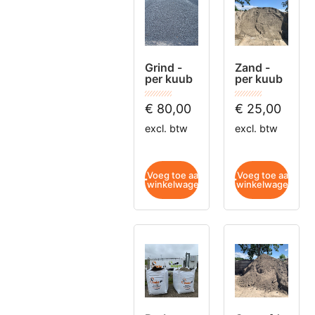
Grind -
Zand -
per kuub
per kuub
€
80,00
€
25,00
excl. btw
excl. btw
Voeg toe aan
Voeg toe aan
winkelwagen
winkelwagen