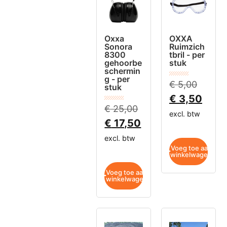
Oxxa
OXXA
Sonora
Ruimzich
8300
tbril - per
gehoorbe
stuk
schermin
g - per
€
5,00
stuk
€
3,50
€
25,00
excl. btw
€
17,50
excl. btw
Voeg toe aan
winkelwagen
Voeg toe aan
winkelwagen