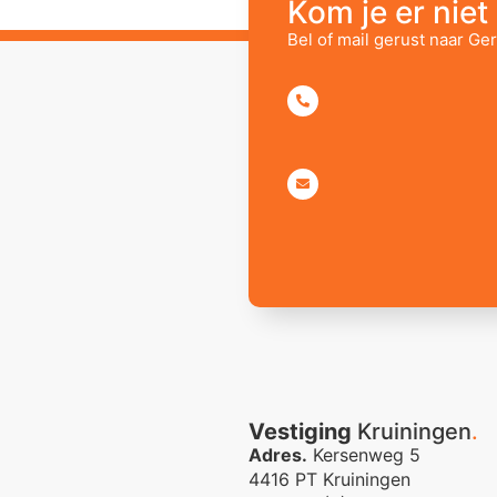
Kom je er niet 
Bel of mail gerust naar Ger
Vestiging
Kruiningen
.
Adres.
Kersenweg 5
4416 PT Kruiningen