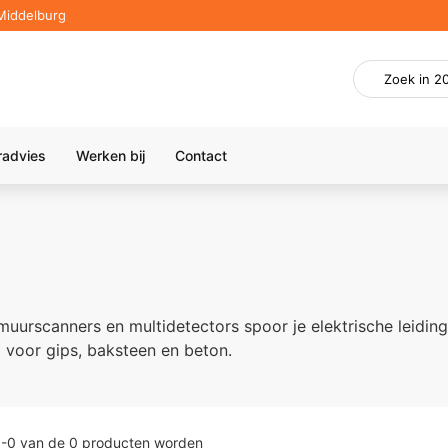
Middelburg
radvies
Werken bij
Contact
uurscanners en multidetectors spoor je elektrische leiding
t voor gips, baksteen en beton.
1
-
0
van de
0
producten worden