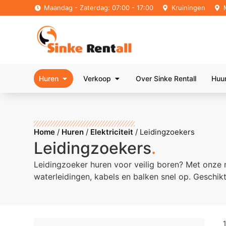
Maandag - Zaterdag: 07:00 - 17:00
Kruiningen
Huren
Verkoop
Over Sinke Rentall
Huu
Home
/
Huren
/
Elektriciteit
/
Leidingzoekers
Leidingzoekers
.
Leidingzoeker huren voor veilig boren? Met onze m
waterleidingen, kabels en balken snel op. Geschik