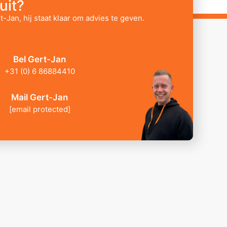
uit?
t-Jan, hij staat klaar om advies te geven.
Bel Gert-Jan
+31 (0) 6 86884410
Mail Gert-Jan
[email protected]