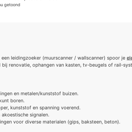
nu getoond
t een leidingzoeker (muurscanner / wallscanner) spoor je
el
l bij renovatie, ophangen van kasten, tv-beugels of rail-sy
ngen en metalen/kunststof buizen.
kunt boren.
oper, kunststof en spanning voerend.
n akoestische signalen.
lingen voor diverse materialen (gips, baksteen, beton).