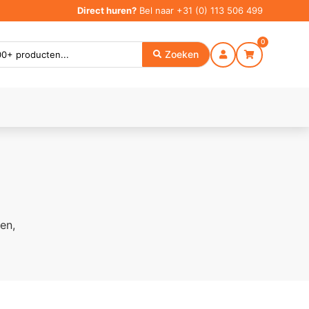
Direct huren?
Bel naar
+31 (0) 113 506 499
0
Zoeken
en,