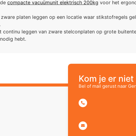
 de
compacte vacuümunit elektrisch 200kg
voor het ergono
e zware platen leggen op een locatie waar stikstofregels ge
.
et continu leggen van zware stelconplaten op grote buitent
nodig hebt.
Kom je er niet 
Bel of mail gerust naar Ger