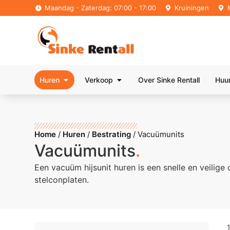
Maandag - Zaterdag: 07:00 - 17:00
Kruiningen
Huren
Verkoop
Over Sinke Rentall
Huu
Home
/
Huren
/
Bestrating
/
Vacuümunits
Vacuümunits
.
Een vacuüm hijsunit huren is een snelle en veilige
stelconplaten.