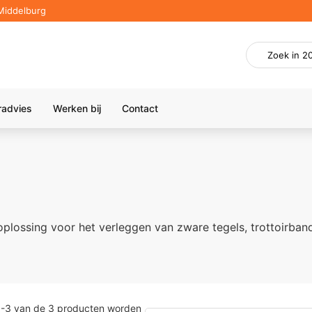
Middelburg
radvies
Werken bij
Contact
 oplossing voor het verleggen van zware tegels, trottoirban
1
-
3
van de
3
producten worden