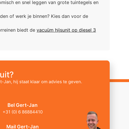
misch en snel leggen van grote tuintegels en
lden of werk je binnen? Kies dan voor de
erreinen biedt de
vacuüm hijsunit op diesel 3
uit?
t-Jan, hij staat klaar om advies te geven.
Bel Gert-Jan
+31 (0) 6 86884410
Mail Gert-Jan