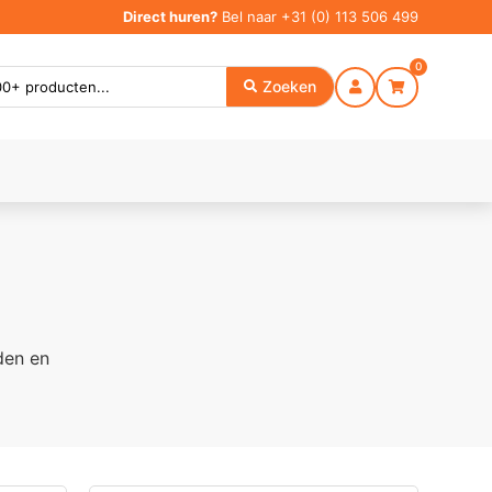
Direct huren?
Bel naar
+31 (0) 113 506 499
0
Zoeken
den en