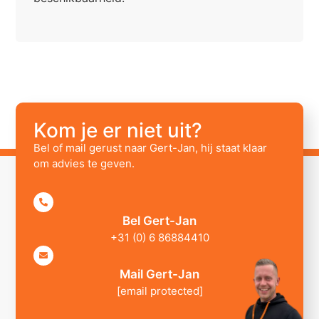
Kom je er niet uit?
Bel of mail gerust naar Gert-Jan, hij staat klaar
om advies te geven.
Bel Gert-Jan
+31 (0) 6 86884410
Mail Gert-Jan
[email protected]