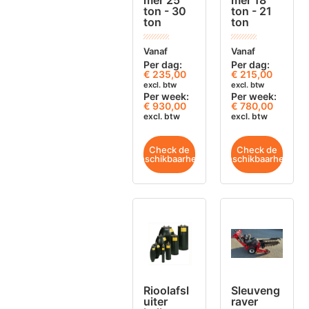
ton - 30
ton - 21
ton
ton
Vanaf
Vanaf
Per dag:
Per dag:
€
235,00
€
215,00
excl. btw
excl. btw
Per week:
Per week:
€ 930,00
€ 780,00
excl. btw
excl. btw
Check de
Check de
beschikbaarheid
beschikbaarheid
Rioolafsl
Sleuveng
uiter
raver