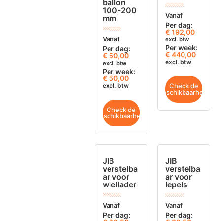
ballon
100-200
Vanaf
mm
Per dag:
€
192,00
Vanaf
excl. btw
Per week:
Per dag:
€ 440,00
€
50,00
excl. btw
excl. btw
Per week:
€ 50,00
excl. btw
Check de
beschikbaarheid
Check de
beschikbaarheid
JIB
JIB
verstelba
verstelba
ar voor
ar voor
wiellader
lepels
Vanaf
Vanaf
Per dag:
Per dag: