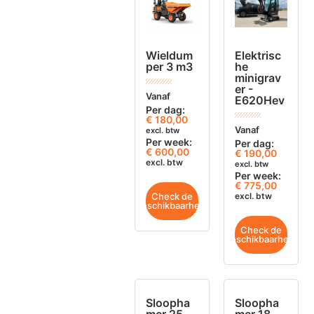
Wieldum
Elektrisc
per 3 m3
he
minigrav
er -
Vanaf
E620Hev
Per dag:
€
180,00
Vanaf
excl. btw
Per week:
Per dag:
€ 600,00
€
190,00
excl. btw
excl. btw
Per week:
€ 775,00
Check de
excl. btw
beschikbaarheid
Check de
beschikbaarheid
Sloopha
Sloopha
mer 25
mer 18