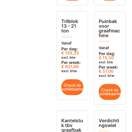
Trilblok
Puinbak
13 - 21
voor
ton
graafmac
hine
Vanaf
Vanaf
Per dag:
€
155,25
Per dag:
€
15,50
excl. btw
Per week:
excl. btw
€ 621,00
Per week:
excl. btw
€ 57,00
excl. btw
Check de
beschikbaarheid
Check de
beschikbaarheid
Kantelstu
Verdichti
k tbv
ngswiel
graafbak