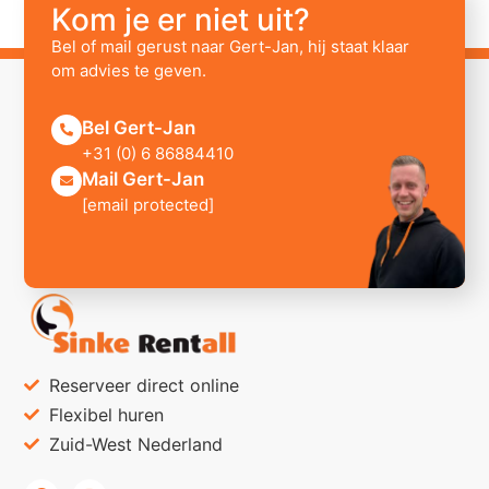
Kom je er niet uit?
Bel of mail gerust naar Gert-Jan, hij staat klaar
om advies te geven.
Bel Gert-Jan
+31 (0) 6 86884410
Mail Gert-Jan
[email protected]
Reserveer direct online
Flexibel huren
Zuid-West Nederland