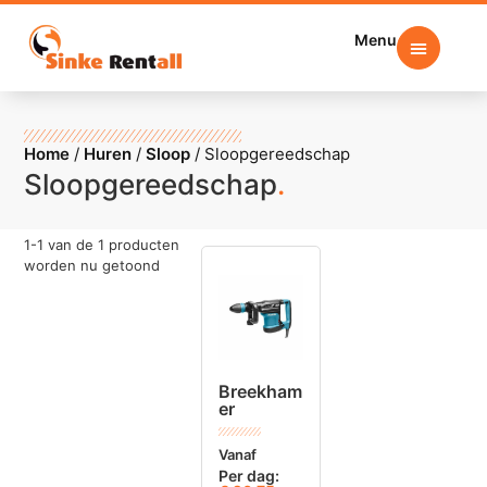
Menu
Home
/
Huren
/
Sloop
/
Sloopgereedschap
Sloopgereedschap
.
1
-
1
van de
1
producten
worden nu getoond
Breekham
er
Vanaf
Per dag: