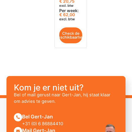
€
20,75
excl. btw
Per week:
€ 62,00
excl. btw
Check de
beschikbaarheid
Kom je er niet uit?
Bel of mail gerust naar Gert-Jan, hij staat klaar
om advies te geven.
Bel Gert-Jan
+31 (0) 6 86884410
Mail Gert-Jan