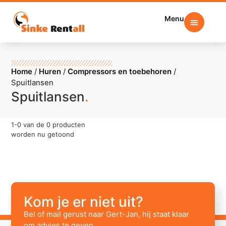
Menu
Home
/
Huren
/
Compressors en toebehoren
/
Spuitlansen
Spuitlansen
.
1
-
0
van de
0
producten
worden nu getoond
Kom je er niet uit?
Bel of mail gerust naar Gert-Jan, hij staat klaar
om advies te geven.