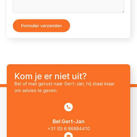
Formulier verzenden
Kom je er niet uit?
Bel of mail gerust naar Gert-Jan, hij staat klaar
om advies te geven.
Bel Gert-Jan
+31 (0) 6 86884410