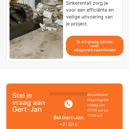
Sinkerentall zorg je
voor een efficiënte en
veilige uitvoering van
je project.
Ik wil graag advies
over
sloopwerkzaamheden
Stel je
Beschikbaar:
Maandag t/m
vraag aan
vrijdag van
Gert-Jan
07:00 uur tot
17:00 uur
Bel Gert-Jan
+31 (0) 6