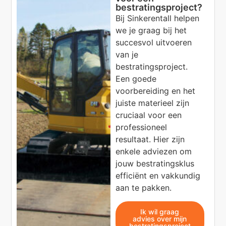
bestratingsproject?
Bij Sinkerentall helpen
we je graag bij het
succesvol uitvoeren
van je
bestratingsproject.
Een goede
voorbereiding en het
juiste materieel zijn
cruciaal voor een
professioneel
resultaat. Hier zijn
enkele adviezen om
jouw bestratingsklus
efficiënt en vakkundig
aan te pakken.
Ik wil graag
advies over mijn
bestratingsproject