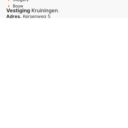
Bouw
Vestiging
Kruiningen
.
Adres.
Kersenweg 5
4416 PT Kruiningen
Tel.
+31 (0) 113 506 499
Mail.
[email protected]
Vestiging
Middelburg
.
Adres.
Arnesteinweg 50
4338 PD Middelburg
Tel.
+31 (0) 6 86884410
Mail.
[email protected]
©2026 - Copyright by Sinke Rentall
| Realisatie door
Studio
Kreatief
Verhuur voorwaarden
Algemene voorwaarden
Privacyverklaring
Sitemap