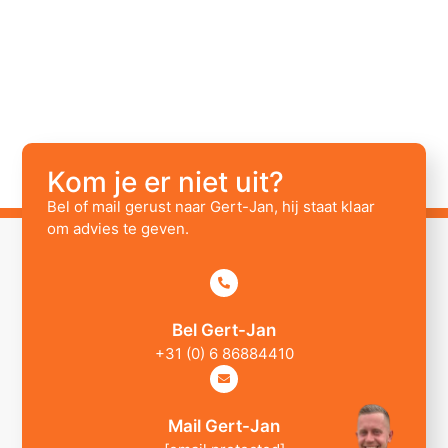
Kom je er niet uit?
Bel of mail gerust naar Gert-Jan, hij staat klaar
om advies te geven.
Bel Gert-Jan
+31 (0) 6 86884410
Mail Gert-Jan