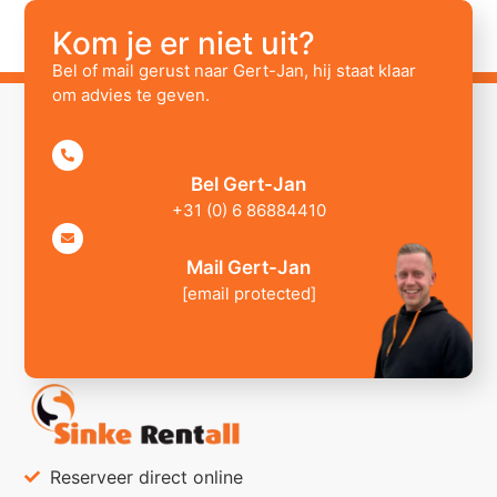
Kom je er niet uit?
Bel of mail gerust naar Gert-Jan, hij staat klaar
om advies te geven.
Bel Gert-Jan
+31 (0) 6 86884410
Mail Gert-Jan
[email protected]
Reserveer direct online