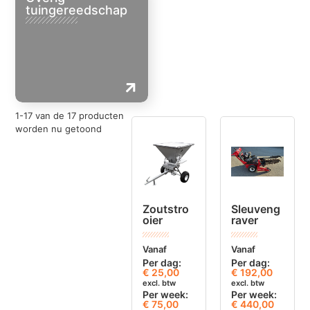
tuingereedschap
1
-
17
van de
17
producten
worden nu getoond
Zoutstro
Sleuveng
oier
raver
Vanaf
Vanaf
Per dag:
Per dag:
€
25,00
€
192,00
excl. btw
excl. btw
Per week:
Per week:
€ 75,00
€ 440,00