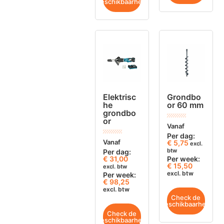
beschikbaarheid
Elektrisc
Grondbo
he
or 60 mm
grondbo
or
Vanaf
Per dag:
Vanaf
€
5,75
excl.
btw
Per dag:
€
31,00
Per week:
€ 15,50
excl. btw
excl. btw
Per week:
€ 98,25
excl. btw
Check de
beschikbaarheid
Check de
beschikbaarheid