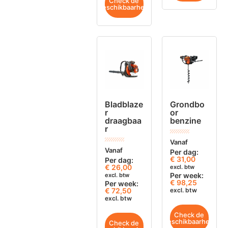
Check de
beschikbaarheid
Bladblaze
Grondbo
r
or
draagbaa
benzine
r
Vanaf
Vanaf
Per dag:
€
31,00
Per dag:
€
26,00
excl. btw
Per week:
excl. btw
€ 98,25
Per week:
€ 72,50
excl. btw
excl. btw
Check de
beschikbaarheid
Check de