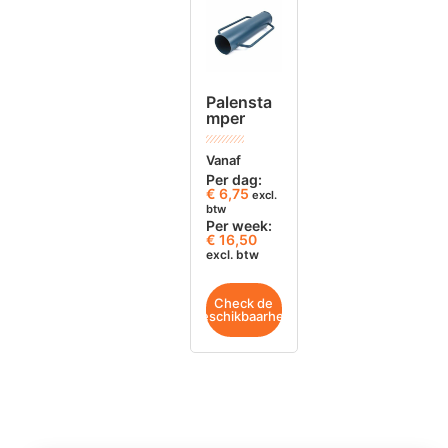
Palensta
mper
Vanaf
Per dag:
€
6,75
excl.
btw
Per week:
€ 16,50
excl. btw
Check de
beschikbaarheid