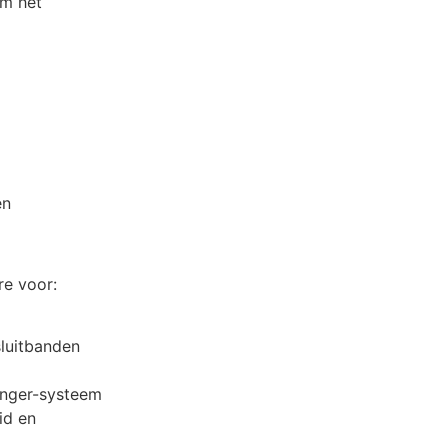
om het
en
re voor:
luitbanden
inger-systeem
id en