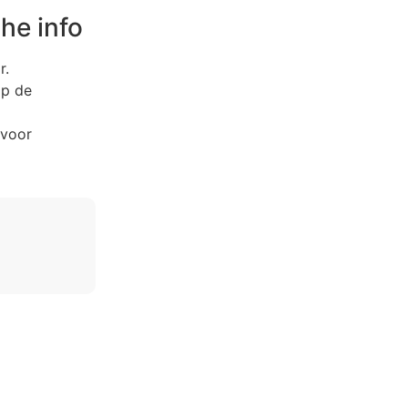
he info
r.
op de
 voor