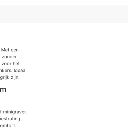
 Met een
n zonder
 voor het
kers. Ideaal
ijk zijn.
em
f minigraver.
estrating.
comfort.