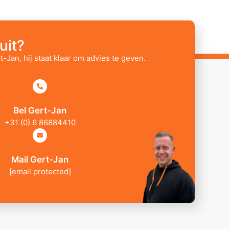
uit?
t-Jan, hij staat klaar om advies te geven.
Bel Gert-Jan
+31 (0) 6 86884410
Mail Gert-Jan
[email protected]