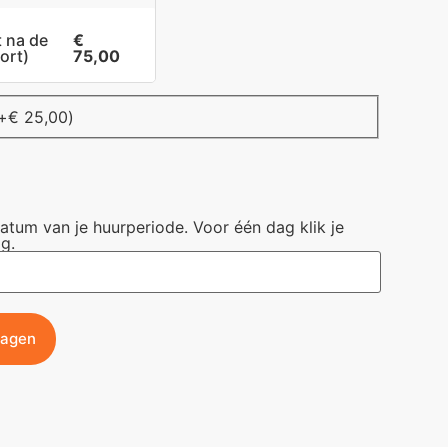
t na de
€
ort)
75,00
+
€
25,00
)
datum van je huurperiode. Voor één dag klik je
g.
wagen