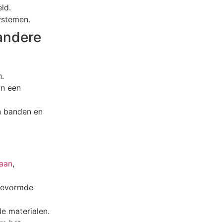
ld.
ystemen.
andere
.
an een
n banden en
aan
,
 gevormde
de materialen.