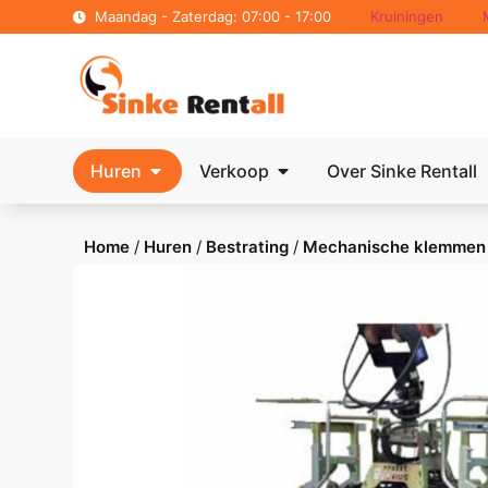
Maandag - Zaterdag: 07:00 - 17:00
Kruiningen
Huren
Verkoop
Over Sinke Rentall
Home
/
Huren
/
Bestrating
/
Mechanische klemmen