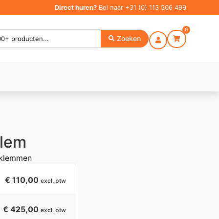
Direct huren?
Bel naar
+31 (0) 113 506 499
0
Zoeken
klem
 klemmen
€
110,00
excl. btw
€ 425,00
excl. btw