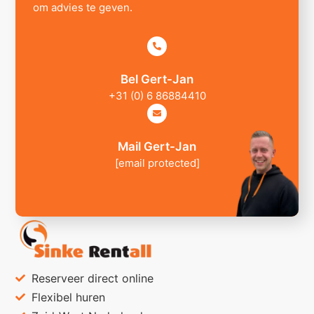
om advies te geven.
Bel Gert-Jan
+31 (0) 6 86884410
Mail Gert-Jan
[email protected]
Reserveer direct online
Flexibel huren