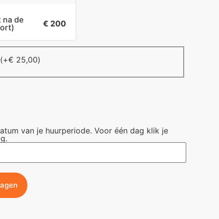
t na de
€ 200
ort)
(+
€
25,00
)
datum van je huurperiode. Voor één dag klik je
g.
wagen