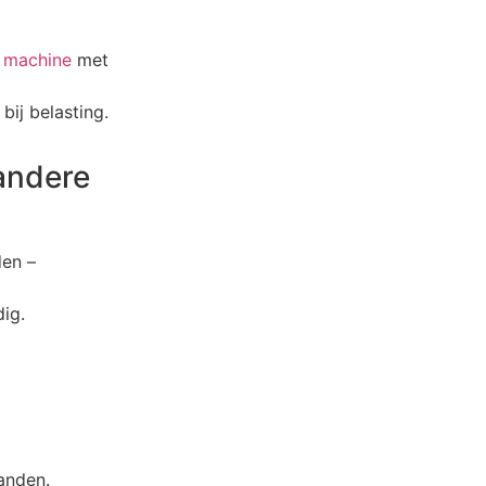
f
machine
met
bij belasting.
andere
den –
ig.
anden.