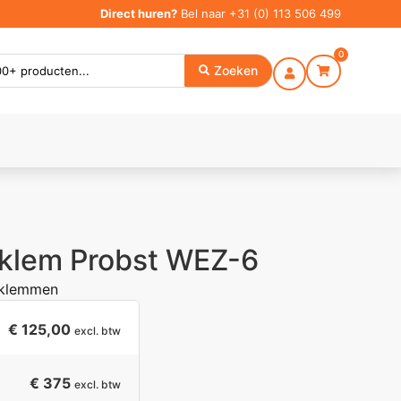
Direct huren?
Bel naar
+31 (0) 113 506 499
0
Zoeken
klem Probst WEZ-6
 klemmen
€
125,00
excl. btw
€ 375
excl. btw