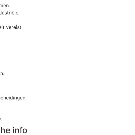
rmen.
dustriële
t vereist.
n.
scheidingen.
.
he info