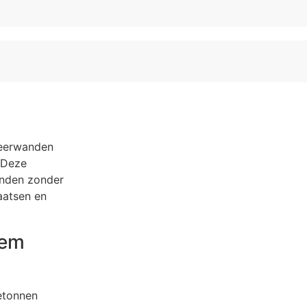
keerwanden
. Deze
anden zonder
aatsen en
lem
betonnen