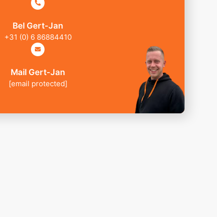
Bel Gert-Jan
+31 (0) 6 86884410
Mail Gert-Jan
[email protected]