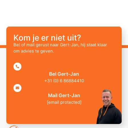
Kom je er niet uit?
Bel of mail gerust naar Gert-Jan, hij staat klaar
om advies te geven.
Bel Gert-Jan
+31 (0) 6 86884410
Mail Gert-Jan
[email protected]