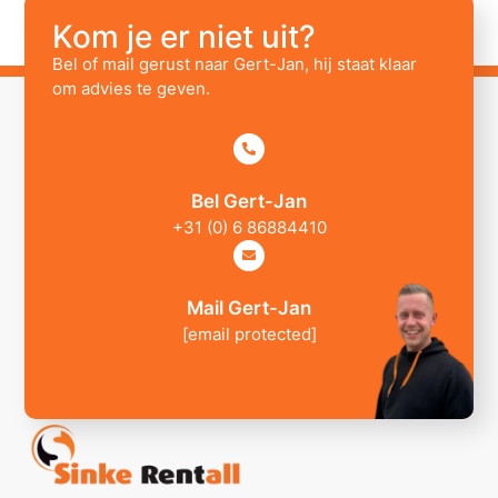
Kom je er niet uit?
Bel of mail gerust naar Gert-Jan, hij staat klaar
om advies te geven.
Bel Gert-Jan
+31 (0) 6 86884410
Mail Gert-Jan
[email protected]