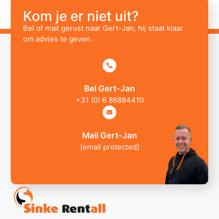
Kom je er niet uit?
Bel of mail gerust naar Gert-Jan, hij staat klaar
om advies te geven.
Bel Gert-Jan
+31 (0) 6 86884410
Mail Gert-Jan
[email protected]