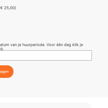
+
€
25,00
)
datum van je huurperiode. Voor één dag klik je
g.
wagen