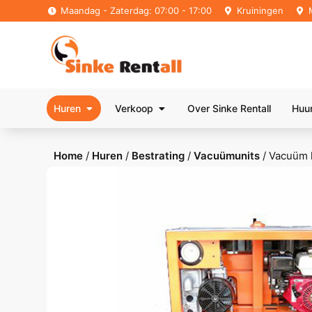
Maandag - Zaterdag: 07:00 - 17:00
Kruiningen
Huren
Verkoop
Over Sinke Rentall
Huu
Home
/
Huren
/
Bestrating
/
Vacuümunits
/
Vacuüm h