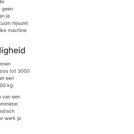
de
e geen
an je
cuüm hijsunit
elke machine
ligheid
onnen
loos tot 3000
et een
000 kg.
n van een
uümmeter.
stisch
Zo werk je