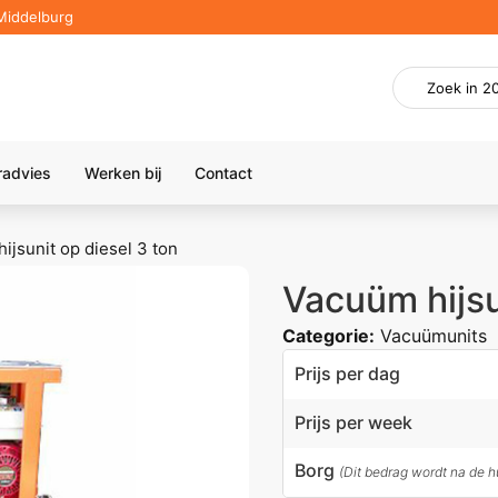
Middelburg
radvies
Werken bij
Contact
ijsunit op diesel 3 ton
Vacuüm hijsu
Categorie:
Vacuümunits
Prijs per dag
Prijs per week
Borg
(Dit bedrag wordt na de h