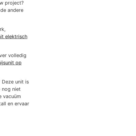
uw project?
de andere
rk,
t elektrisch
ver volledig
ijsunit op
 Deze unit is
e nog niet
de vacuüm
all en ervaar