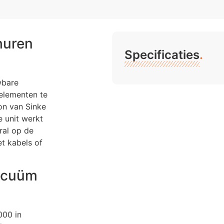
huren
Specificaties
.
wbare
elementen te
on van Sinke
e unit werkt
ral op de
t kabels of
acuüm
000 in