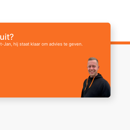
uit?
t-Jan, hij staat klaar om advies te geven.