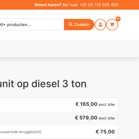
Direct huren?
Bel naar
+31 (0) 113 506 499
0
Zoeken
nit op diesel 3 ton
€
165,00
excl. btw
€ 579,00
excl. btw
€ 75,00
uurperiode teruggestort)