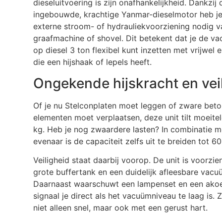
dieseluitvoering is zijn onafhankelijkheid. Dankzij 
ingebouwde, krachtige Yanmar-dieselmotor heb j
externe stroom- of hydrauliekvoorziening nodig v
graafmachine of shovel. Dit betekent dat je de va
op diesel 3 ton flexibel kunt inzetten met vrijwel 
die een hijshaak of lepels heeft.
Ongekende hijskracht en vei
Of je nu Stelconplaten moet leggen of zware bet
elementen moet verplaatsen, deze unit tilt moeite
kg. Heb je nog zwaardere lasten? In combinatie m
evenaar is de capaciteit zelfs uit te breiden tot 6
Veiligheid staat daarbij voorop. De unit is voorzie
grote buffertank en een duidelijk afleesbare vac
Daarnaast waarschuwt een lampenset en een akoe
signaal je direct als het vacuümniveau te laag is. 
niet alleen snel, maar ook met een gerust hart.