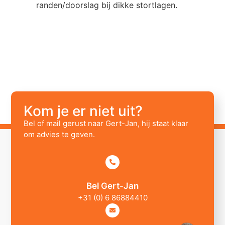
randen/doorslag bij dikke stortlagen.
Kom je er niet uit?
Bel of mail gerust naar Gert-Jan, hij staat klaar
om advies te geven.
Bel Gert-Jan
+31 (0) 6 86884410