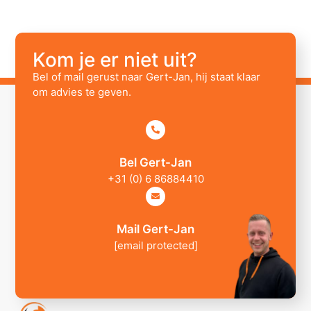
Kom je er niet uit?
Bel of mail gerust naar Gert-Jan, hij staat klaar
om advies te geven.
Bel Gert-Jan
+31 (0) 6 86884410
Mail Gert-Jan
[email protected]