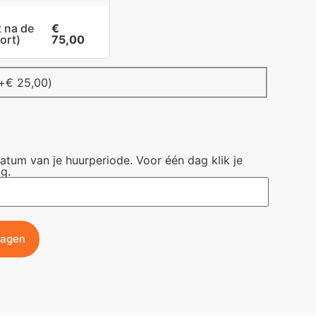
t na de
€
ort)
75,00
+
€
25,00
)
datum van je huurperiode. Voor één dag klik je
g.
wagen