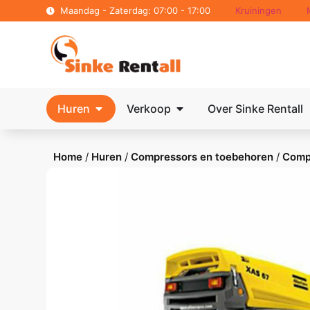
Maandag - Zaterdag: 07:00 - 17:00
Kruiningen
Huren
Verkoop
Over Sinke Rentall
Home
/
Huren
/
Compressors en toebehoren
/
Comp