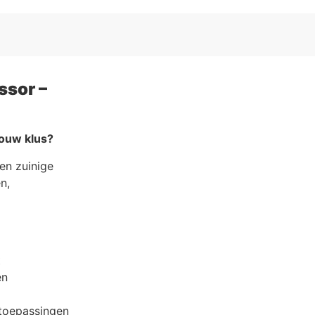
ssor –
ouw klus?
en zuinige
n,
t
en
 toepassingen