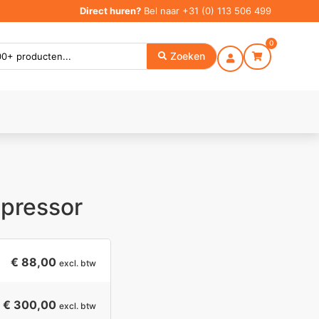
Direct huren?
Bel naar
+31 (0) 113 506 499
0
Zoeken
pressor
€
88,00
excl. btw
€ 300,00
excl. btw