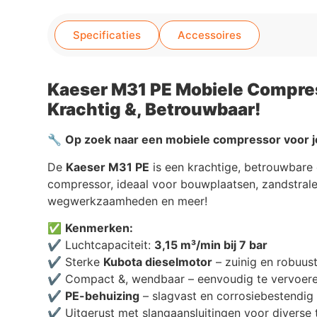
Specificaties
Accessoires
Kaeser M31 PE Mobiele Compre
Krachtig &, Betrouwbaar!
🔧
Op zoek naar een mobiele compressor voor j
De
Kaeser M31 PE
is een krachtige, betrouwbare 
compressor, ideaal voor bouwplaatsen, zandstrale
wegwerkzaamheden en meer!
✅
Kenmerken:
✔️ Luchtcapaciteit:
3,15 m³/min bij 7 bar
✔️ Sterke
Kubota dieselmotor
– zuinig en robuus
✔️ Compact &, wendbaar – eenvoudig te vervoer
✔️
PE-behuizing
– slagvast en corrosiebestendig
✔️ Uitgerust met slangaansluitingen voor diverse