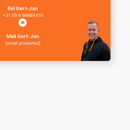
Bel Gert-Jan
+31 (0) 6 86884410
Mail Gert-Jan
[email protected]