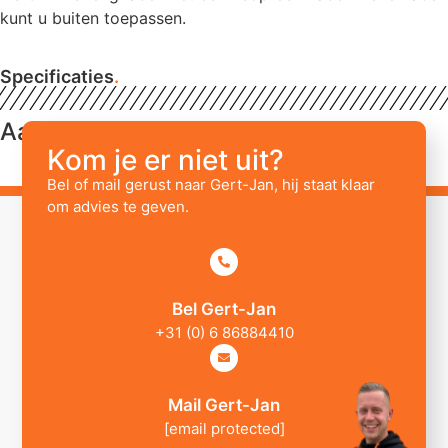
kunt u buiten toepassen.
Specificaties
.
Aanvullende informatie
Kom je er niet uit?
Bel of mail gerust naar Gert-Jan, hij staat klaar
om advies te geven.
Bel Gert-Jan
+31 (0) 6 86884410
Mail Gert-Jan
[email protected]