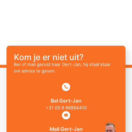
Kom je er niet uit?
Bel of mail gerust naar Gert-Jan, hij staat klaar
om advies te geven.
Bel Gert-Jan
+31 (0) 6 86884410
Mail Gert-Jan