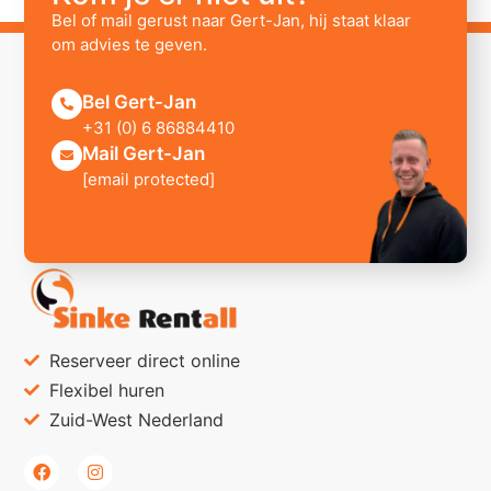
Bel of mail gerust naar Gert-Jan, hij staat klaar
om advies te geven.
Bel Gert-Jan
+31 (0) 6 86884410
Mail Gert-Jan
[email protected]
Reserveer direct online
Flexibel huren
Zuid-West Nederland