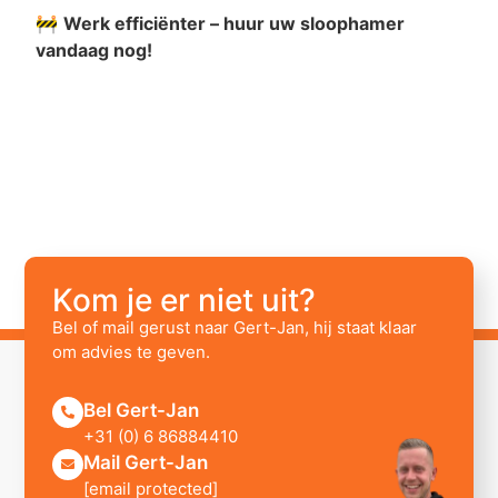
🚧
Werk efficiënter – huur uw sloophamer
vandaag nog!
Kom je er niet uit?
Bel of mail gerust naar Gert-Jan, hij staat klaar
om advies te geven.
Bel Gert-Jan
+31 (0) 6 86884410
Mail Gert-Jan
[email protected]