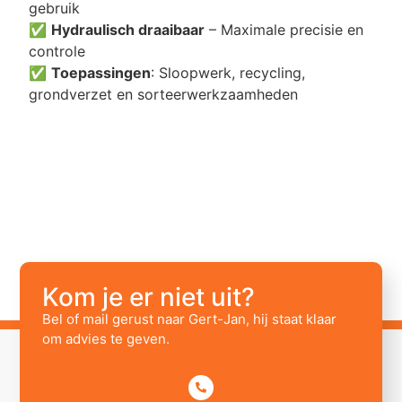
gebruik
✅
Hydraulisch draaibaar
– Maximale precisie en
controle
✅
Toepassingen
: Sloopwerk, recycling,
grondverzet en sorteerwerkzaamheden
Kom je er niet uit?
Bel of mail gerust naar Gert-Jan, hij staat klaar
om advies te geven.