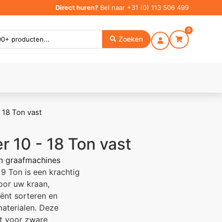
Direct huren?
Bel naar
+31 (0) 113 506 499
0
Zoeken
- 18 Ton vast
r 10 - 18 Ton vast
 graafmachines
 9 Ton is een krachtig
oor uw kraan,
ënt sorteren en
materialen. Deze
ct voor zware