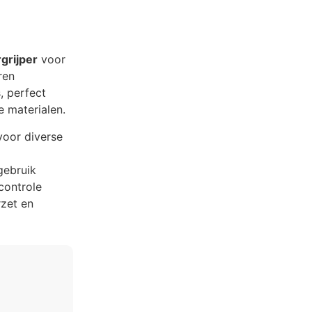
grijper
voor
ren
, perfect
e materialen.
voor diverse
gebruik
controle
rzet en