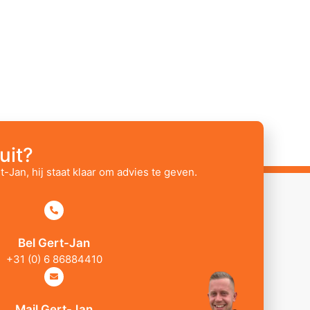
uit?
t-Jan, hij staat klaar om advies te geven.
Bel Gert-Jan
+31 (0) 6 86884410
Mail Gert-Jan