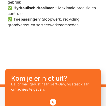
gebruik
✅
Hydraulisch draaibaar
– Maximale precisie en
controle
✅
Toepassingen
: Sloopwerk, recycling,
grondverzet en sorteerwerkzaamheden
Kom je er niet uit?
Bel of mail gerust naar Gert-Jan, hij staat klaar
om advies te geven.