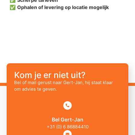
✅
Ophalen of levering op locatie mogelijk
Kom je er niet uit?
Bel of mail gerust naar Gert-Jan, hij staat klaar
om advies te geven.
Bel Gert-Jan
+31 (0) 6 86884410