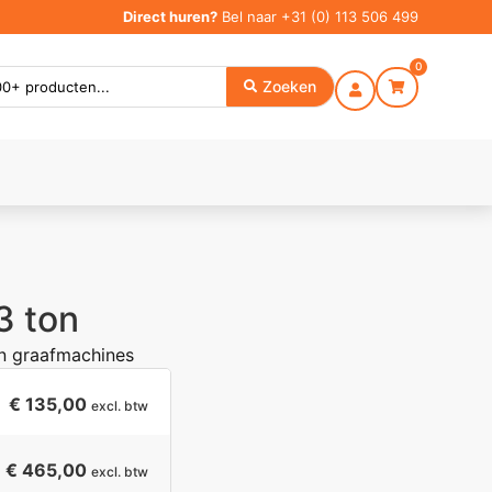
Direct huren?
Bel naar
+31 (0) 113 506 499
0
Zoeken
13 ton
 graafmachines
€
135,00
excl. btw
€ 465,00
excl. btw