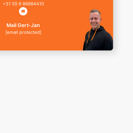
+31 (0) 6 86884410
Mail Gert-Jan
[email protected]