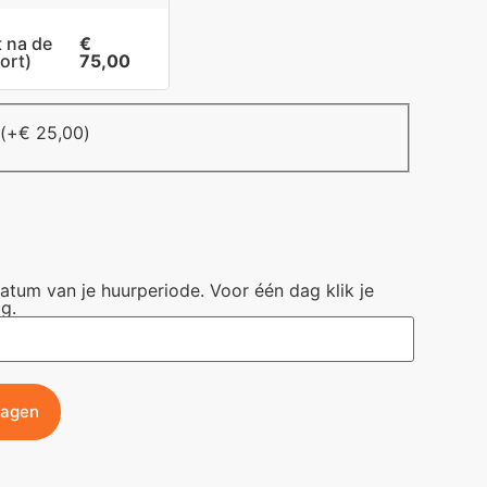
t na de
€
ort)
75,00
(+
€
25,00
)
datum van je huurperiode. Voor één dag klik je
g.
wagen