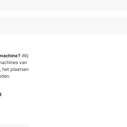
fmachine?
Wij
machines van
, het plaatsen
eden.
g