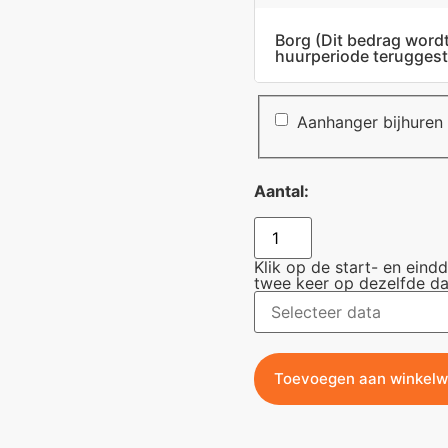
Borg
(Dit bedrag word
huurperiode teruggest
Aanhanger bijhuren
Aantal:
Klik op de start- en eind
twee keer op dezelfde da
Toevoegen aan winkel