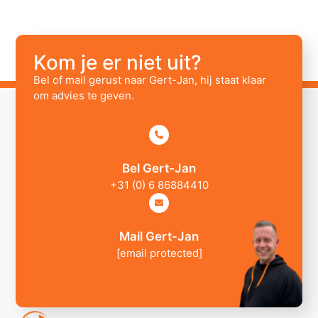
Kom je er niet uit?
Bel of mail gerust naar Gert-Jan, hij staat klaar
om advies te geven.
Bel Gert-Jan
+31 (0) 6 86884410
Mail Gert-Jan
[email protected]