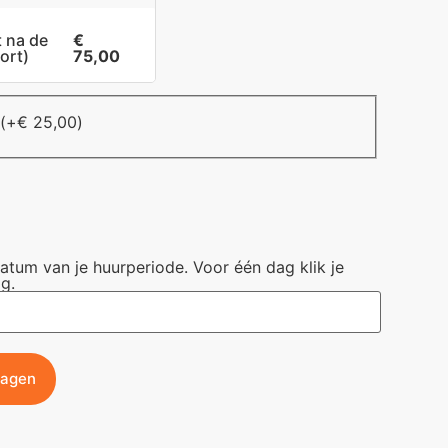
t na de
€
ort)
75,00
(+
€
25,00
)
datum van je huurperiode. Voor één dag klik je
g.
wagen