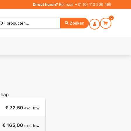
Direct huren?
Bel naar
+31 (0) 113 506 499
0
Zoeken
chap
€
72,50
excl. btw
€ 165,00
excl. btw