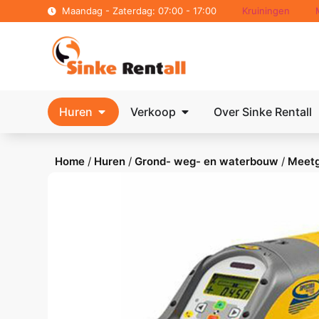
Maandag - Zaterdag: 07:00 - 17:00
Kruiningen
Huren
Verkoop
Over Sinke Rentall
Home
/
Huren
/
Grond- weg- en waterbouw
/
Meet