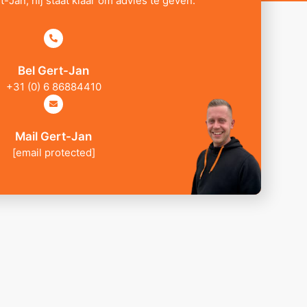
t-Jan, hij staat klaar om advies te geven.
Bel Gert-Jan
+31 (0) 6 86884410
Mail Gert-Jan
[email protected]