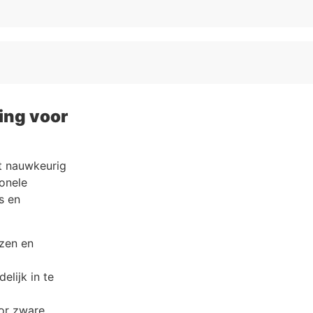
ning voor
t nauwkeurig
ionele
s en
izen en
elijk in te
or zware