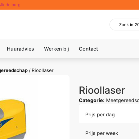
Middelburg
Huuradvies
Werken bij
Contact
gereedschap
/
Rioollaser
Rioollaser
Categorie:
Meetgereeds
Prijs per dag
Prijs per week