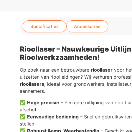
Specificaties
Accessoires
Rioollaser – Nauwkeurige Uitlij
Rioolwerkzaamheden!
Op zoek naar een betrouwbare
rioollaser
voor he
uitzetten van rioolleidingen? Wij verhuren profess
rioollasers
, ideaal voor grondwerkers, installateur
aannemers.
✅
Hoge precisie
– Perfecte uitlijning van rioolbu
afschot
✅
Eenvoudige bediening
– Snel en gebruiksvriend
stellen
✅
Robuust &amp, Weerbestendig
– Geschikt vo