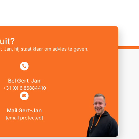
uit?
t-Jan, hij staat klaar om advies te geven.
Bel Gert-Jan
+31 (0) 6 86884410
Mail Gert-Jan
[email protected]