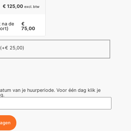
€ 125,00
excl. btw
t na de
€
ort)
75,00
(+
€
25,00
)
datum van je huurperiode. Voor één dag klik je
g.
wagen