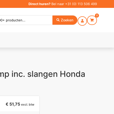
Direct huren?
Bel naar
+31 (0) 113 506 499
0
Zoeken
mp inc. slangen Honda
€
51,75
excl. btw