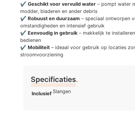
✔️
Geschikt voor vervuild water
– pompt water me
modder, bladeren en ander debris
✔️
Robuust en duurzaam
– speciaal ontworpen 
omstandigheden en intensief gebruik
✔️
Eenvoudig in gebruik
– makkelijk te installeren
bedienen
✔️
Mobiliteit
– ideaal voor gebruik op locaties zo
stroomvoorziening
Specificaties
.
Slangen
Inclusief