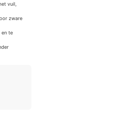
t vuil,
voor zware
 en te
nder