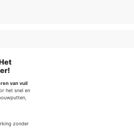
Het
er!
ren van vuil
r het snel en
 bouwputten,
rking zonder