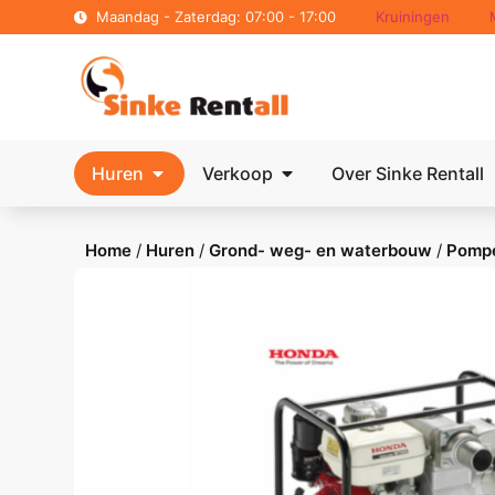
Maandag - Zaterdag: 07:00 - 17:00
Kruiningen
Huren
Verkoop
Over Sinke Rentall
Home
/
Huren
/
Grond- weg- en waterbouw
/
Pomp