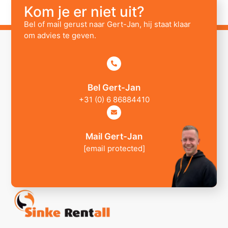
Kom je er niet uit?
Bel of mail gerust naar Gert-Jan, hij staat klaar
om advies te geven.
Bel Gert-Jan
+31 (0) 6 86884410
Mail Gert-Jan
[email protected]