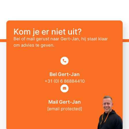
Kom je er niet uit?
Bel of mail gerust naar Gert-Jan, hij staat klaar
om advies te geven.
Bel Gert-Jan
+31 (0) 6 86884410
Mail Gert-Jan
[email protected]