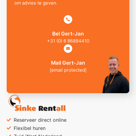
om advies te geven.
Bel Gert-Jan
+31 (0) 6 86884410
Mail Gert-Jan
[email protected]
Reserveer direct online
Flexibel huren