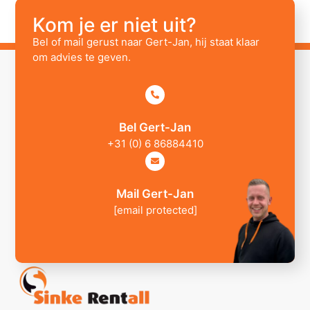
Kom je er niet uit?
Bel of mail gerust naar Gert-Jan, hij staat klaar
om advies te geven.
Bel Gert-Jan
+31 (0) 6 86884410
Mail Gert-Jan
[email protected]