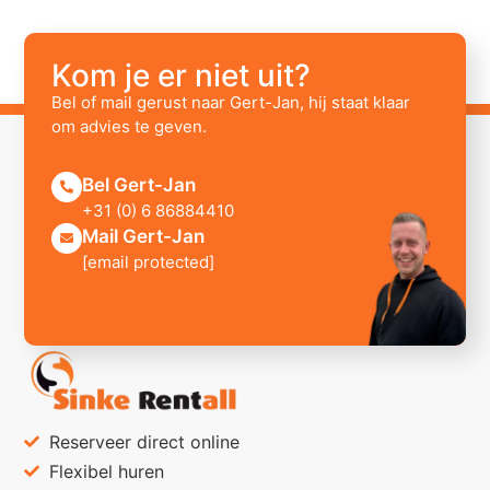
Kom je er niet uit?
Bel of mail gerust naar Gert-Jan, hij staat klaar
om advies te geven.
Bel Gert-Jan
+31 (0) 6 86884410
Mail Gert-Jan
[email protected]
Reserveer direct online
Flexibel huren