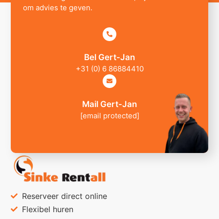
om advies te geven.
Bel Gert-Jan
+31 (0) 6 86884410
Mail Gert-Jan
[email protected]
Reserveer direct online
Flexibel huren