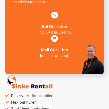
om advies te geven.
Bel Gert-Jan
+31 (0) 6 86884410
Mail Gert-Jan
[email protected]
Reserveer direct online
Flexibel huren
Zuid-West Nederland