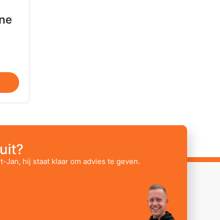
ne
uit?
t-Jan, hij staat klaar om advies te geven.