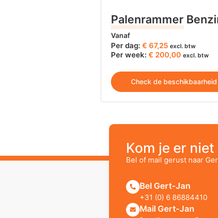
Palenrammer Benzi
Vanaf
Per dag:
€
67,25
excl. btw
Per week:
€ 200,00
excl. btw
Check de beschikbaarheid
Kom je er niet 
Bel of mail gerust naar Ger
Bel Gert-Jan
+31 (0) 6 86884410
Mail Gert-Jan