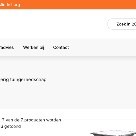
Middelburg
radvies
Werken bij
Contact
erig tuingereedschap
1
-
7
van de
7
producten worden
nu getoond