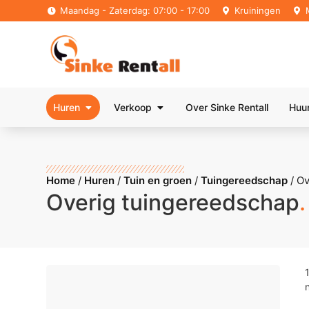
Maandag - Zaterdag: 07:00 - 17:00
Kruiningen
Huren
Verkoop
Over Sinke Rentall
Huu
Home
/
Huren
/
Tuin en groen
/
Tuingereedschap
/
Ov
Overig tuingereedschap
.