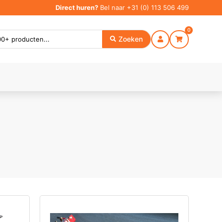
Direct huren?
Bel naar
+31 (0) 113 506 499
0
Zoeken