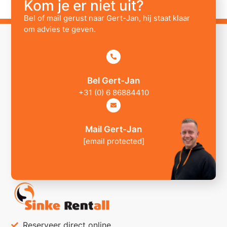
Kom je er niet uit?
Bel of mail gerust naar Gert-Jan, hij staat klaar
om advies te geven.
Bel Gert-Jan
+31 (0) 6 86884410
Mail Gert-Jan
[email protected]
Reserveer direct online