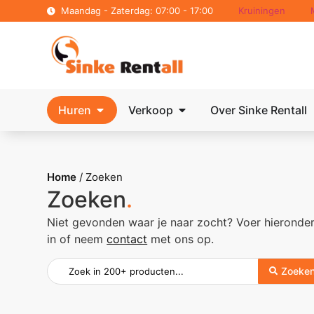
Maandag - Zaterdag: 07:00 - 17:00
Kruiningen
Huren
Verkoop
Over Sinke Rentall
Home
/
Zoeken
Zoeken
.
Niet gevonden waar je naar zocht? Voer hierond
in of neem
contact
met ons op.
Zoeke