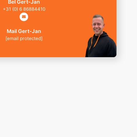
Bel Gert-Jan
+31 (0) 6 86884410
Mail Gert-Jan
[email protected]