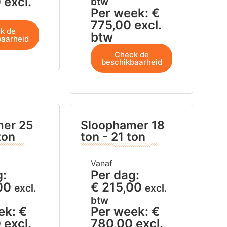
0
excl.
btw
Per week:
€
775,00
excl.
k de
btw
baarheid
Check de
beschikbaarheid
mer 25
Sloophamer 18
ton
ton - 21 ton
Vanaf
g:
Per dag:
00
€
215,00
excl.
excl.
btw
ek:
€
Per week:
€
0
excl.
780,00
excl.