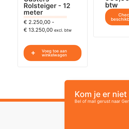
btw
Rolsteiger - 12
meter
Chec
beschik
€
2.250,00
-
€
13.250,00
excl. btw
Voeg toe aan
winkelwagen
Kom je er niet 
Bel of mail gerust naar Ger