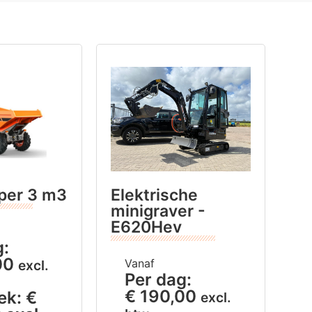
per 3 m3
Elektrische
minigraver -
E620Hev
g:
00
Vanaf
excl.
Per dag:
€
190,00
ek:
€
excl.