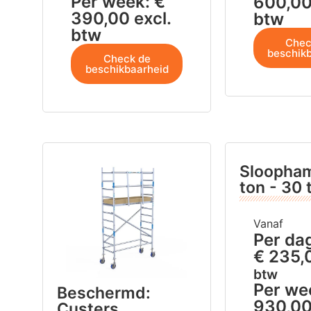
Per week:
€
600,0
390,00
excl.
btw
btw
Chec
beschik
Check de
beschikbaarheid
Sloopha
ton - 30 
Vanaf
Per da
€
235,
btw
Per we
Beschermd:
930,0
Custers