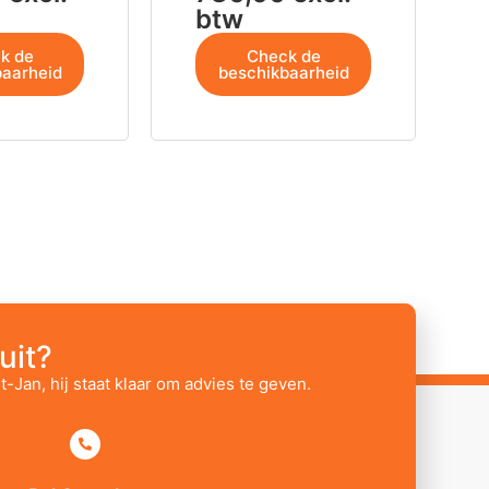
btw
k de
Check de
baarheid
beschikbaarheid
uit?
t-Jan, hij staat klaar om advies te geven.