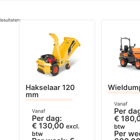
Resultaten:
Hakselaar 120
Wieldum
mm
Vanaf
Per da
Vanaf
Per dag:
€
180,
€
130,00
excl.
btw
Per we
btw