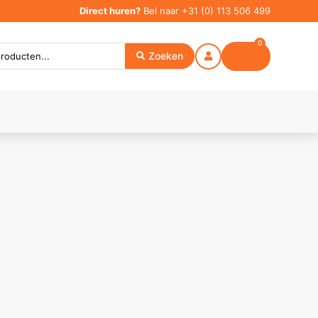
Direct huren?
Bel naar
+31 (0) 113 506 499
0
Zoeken