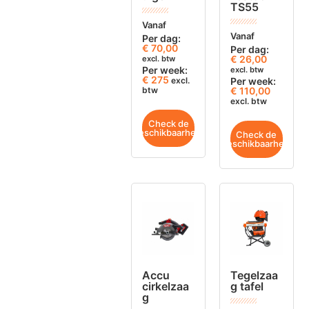
TS55
Vanaf
Vanaf
Per dag:
€
70,00
Per dag:
€
26,00
excl. btw
Per week:
excl. btw
€ 275
excl.
Per week:
btw
€ 110,00
excl. btw
Check de
beschikbaarheid
Check de
beschikbaarheid
Accu
Tegelzaa
cirkelzaa
g tafel
g