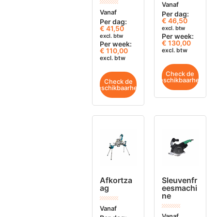
Vanaf
Vanaf
Per dag:
€
46,50
Per dag:
€
41,50
excl. btw
Per week:
excl. btw
€ 130,00
Per week:
€ 110,00
excl. btw
excl. btw
Check de
beschikbaarheid
Check de
beschikbaarheid
Afkortza
Sleuvenfr
ag
eesmachi
ne
Vanaf
Vanaf