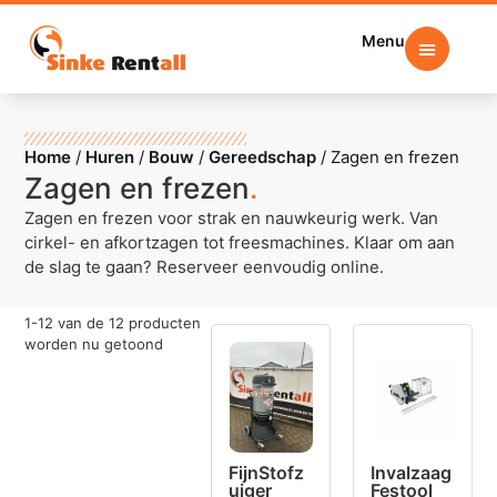
Menu
Home
/
Huren
/
Bouw
/
Gereedschap
/
Zagen en frezen
Zagen en frezen
.
Zagen en frezen voor strak en nauwkeurig werk. Van
cirkel- en afkortzagen tot freesmachines. Klaar om aan
de slag te gaan? Reserveer eenvoudig online.
1
-
12
van de
12
producten
worden nu getoond
FijnStofz
Invalzaag
uiger
Festool