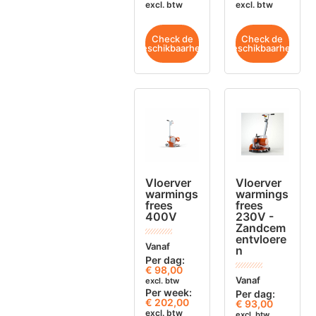
excl. btw
excl. btw
Check de
Check de
beschikbaarheid
beschikbaarheid
Vloerver
Vloerver
warmings
warmings
frees
frees
400V
230V -
Zandcem
entvloere
Vanaf
n
Per dag:
€
98,00
Vanaf
excl. btw
Per week:
Per dag:
€ 202,00
€
93,00
excl. btw
excl. btw