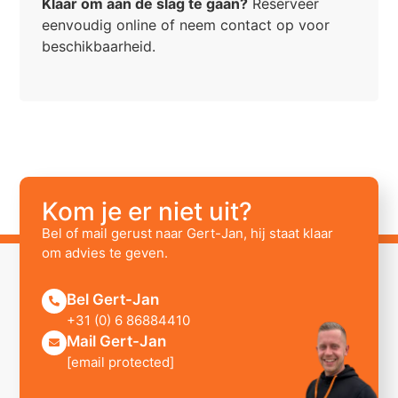
Klaar om aan de slag te gaan?
Reserveer
eenvoudig online of neem contact op voor
beschikbaarheid.
Kom je er niet uit?
Bel of mail gerust naar Gert-Jan, hij staat klaar
om advies te geven.
Bel Gert-Jan
+31 (0) 6 86884410
Mail Gert-Jan
[email protected]